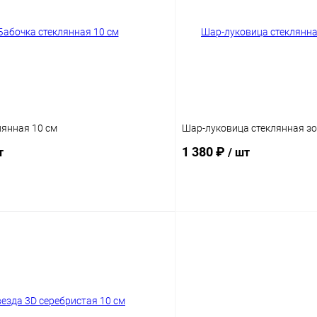
лянная 10 см
Шар-луковица стеклянная зо
1 380 ₽
т
/ шт
Подписаться
Подпис