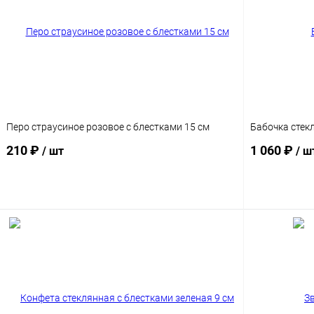
Перо страусиное розовое с блестками 15 см
Бабочка стек
210 ₽
1 060 ₽
/ шт
/ ш
Подписаться