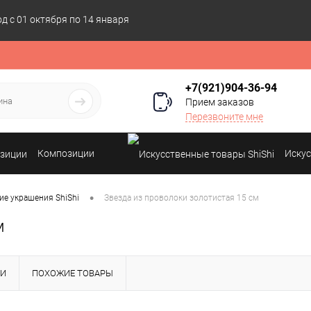
 с 01 октября по 14 января
+7(921)904-36-94
Прием заказов
Перезвоните мне
Композиции
Искус
•
ие украшения ShiShi
Звезда из проволоки золотистая 15 см
м
КИ
ПОХОЖИЕ ТОВАРЫ