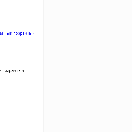
й позрачный
аться