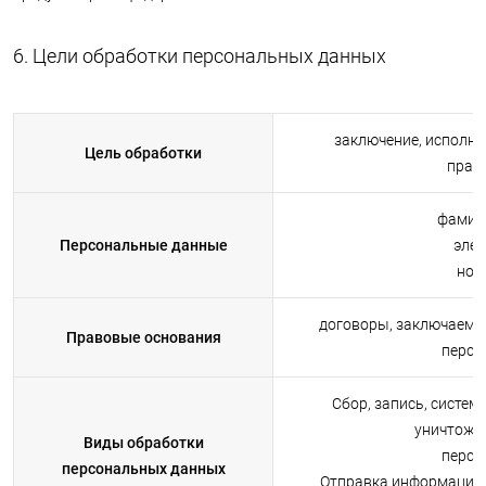
6. Цели обработки персональных данных
заключение, исполне
Цель обработки
прав
фамили
Персональные данные
элек
ном
договоры, заключаемы
Правовые основания
персо
Сбор, запись, систем
уничтоже
Виды обработки
персо
персональных данных
Отправка информацион