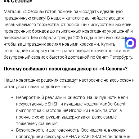
«4 Сезона»
Магазин «4 Сезона» готов помочь вам создать идеальную
праздничную сказку! В нашем каталоге вы найдете все для
незабываемого торжества: от роскошных искусственных елей
проверенных брендов до изысканных новогодних украшений и
аксессуаров. Мы собрали тренды 2026 года и вечную классику,
чтобы ваш праздник засиял новыми красками. Купить
новогодние товары у нас — значит выбрать качество, стиль и
безупречный сервис с быстрой доставкой по Санкт-Петербургу.
Почему выбирают новогодний декор от «4 Сезона»?
Наши новогодние решения создадут настроение на весь сезон и
останутся с вами на долгие годы.
Невероятный реализм и качество. Наши пушистые ели
искусственные ShiShi и изящные модели VanDerGucht
выглядят как настоящие! Иголочки не осыпаются, а
прочные конструкции выдерживают даже самые
тяжелые украшения.
Безопасность и долговечность. Все изделия, включая
новогодние аксессуары PEHA и KARLSBACH, выполнены