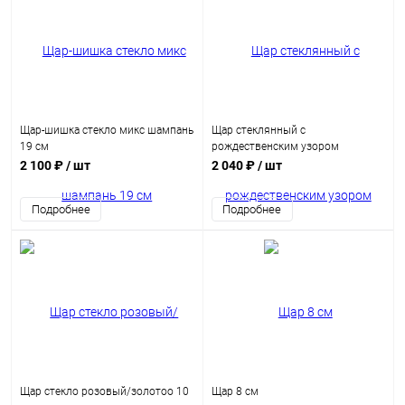
Щар-шишка стекло микс шампань
Щар стеклянный с
19 см
рождественским узором
красный/зеленый микс 10 см
2 100 ₽
/ шт
2 040 ₽
/ шт
Подробнее
Подробнее
Щар стекло розовый/золотоо 10
Щар 8 см