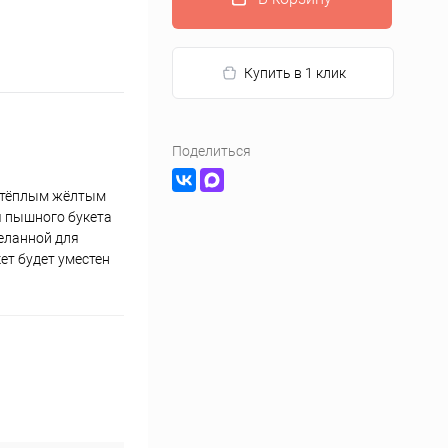
Купить в 1 клик
Поделиться
и тёплым жёлтым
я пышного букета
желанной для
ет будет уместен