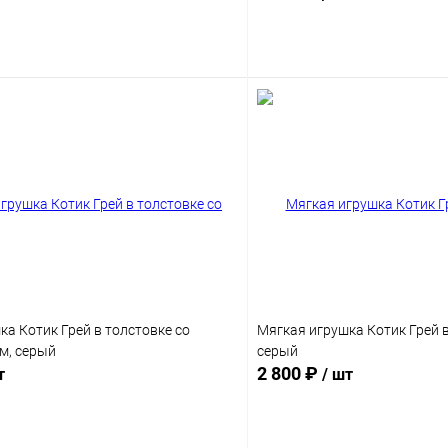
В корзину
В корз
ка Котик Грей в толстовке со
Мягкая игрушка Котик Грей в
м, серый
серый
2 800 ₽
т
/ шт