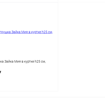
В корзину
В корз
а Зайка Мия в куртке h25 см,
т
В корзину