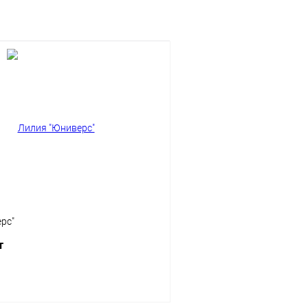
рс"
т
В корзину