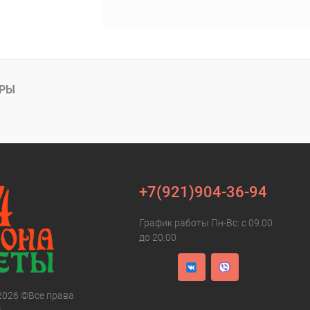
АРЫ
+7(921)904-36-94
График работы Пн-Вс: с 09.00
до 20.00
 2026 ©Все права