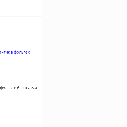
аться
 фольге с блестками
аться