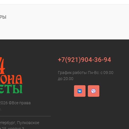
АРЫ
+7(921)904-36-94
График работы Пн-Вс: с 09.00
до 20.00
 2026 ©Все права
.
етербург, Пулковское
 25, корпус 3