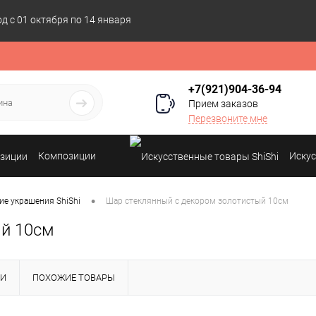
 с 01 октября по 14 января
+7(921)904-36-94
Прием заказов
Перезвоните мне
Композиции
Искус
•
ие украшения ShiShi
Шар стеклянный с декором золотистый 10см
ый 10см
КИ
ПОХОЖИЕ ТОВАРЫ