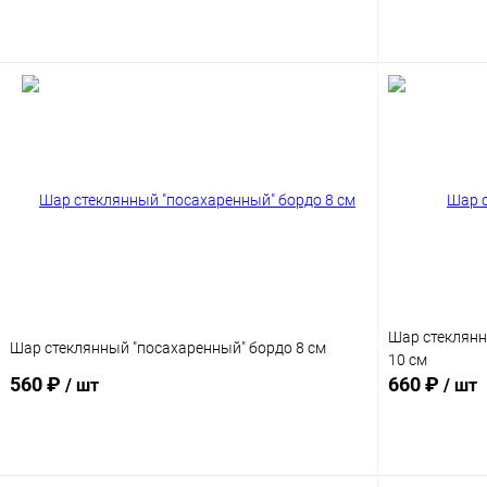
Подписаться
Шар стеклян
Шар стеклянный "посахаренный" бордо 8 см
10 см
560 ₽
660 ₽
/ шт
/ шт
Подписаться