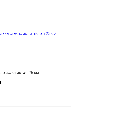
кло золотистая 25 см
т
Подписаться