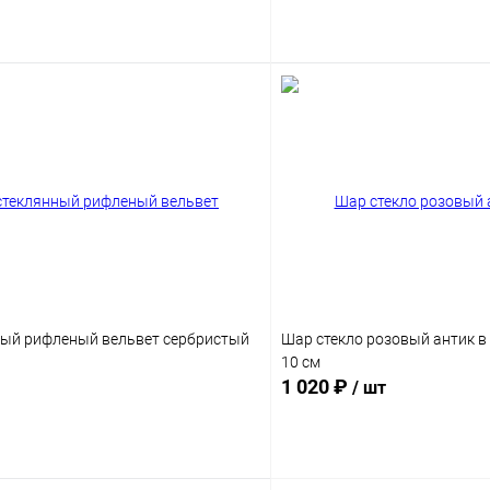
Подписаться
Подпис
ный рифленый вельвет сербристый
Шар стекло розовый антик в
10 см
1 020 ₽
/ шт
Подписаться
Подпис