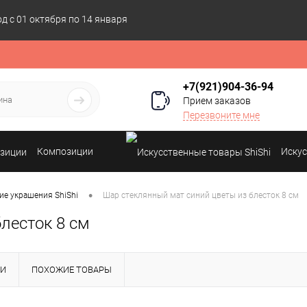
 с 01 октября по 14 января
+7(921)904-36-94
Прием заказов
Перезвоните мне
Композиции
Искус
•
ие украшения ShiShi
Шар стеклянный мат синий цветы из блесток 8 см
лесток 8 см
КИ
ПОХОЖИЕ ТОВАРЫ