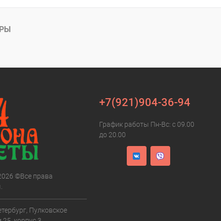
АРЫ
+7(921)904-36-94
График работы Пн-Вс: с 09.00
до 20.00
 2026 ©Все права
.
етербург, Пулковское
 25, корпус 3