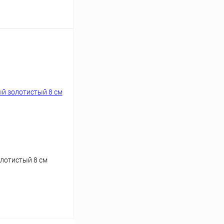
аться
лотистый 8 см
аться