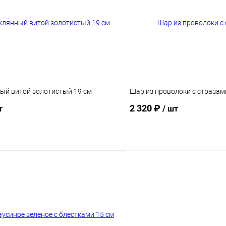
ый витой золотистый 19 см
Шар из проволоки с стразам
2 320 ₽
т
/ шт
Подписаться
Подпис