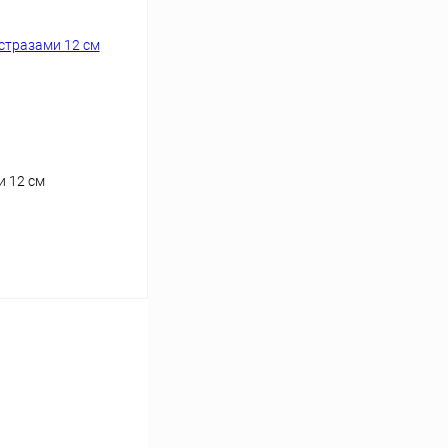
и 12 см
аться