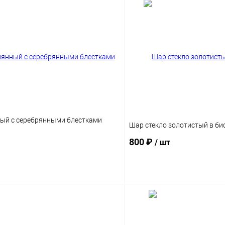
ый с серебрянными блестками
Шар стекло золотистый в би
800 ₽
/ шт
Подписаться
Подпис