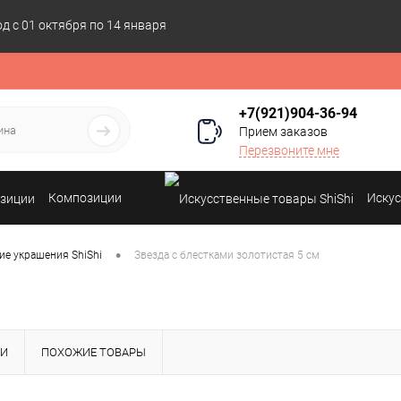
 с 01 октября по 14 января
+7(921)904-36-94
Прием заказов
Перезвоните мне
Композиции
Искус
•
ие украшения ShiShi
Звезда с блестками золотистая 5 см
КИ
ПОХОЖИЕ ТОВАРЫ