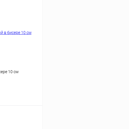
сере 10 см
аться