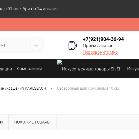
 с 01 октября по 14 января
+7(921)904-36-94
Прием заказов
Перезвоните мне
Композиции
Искус
•
ие украшения KARLSBACH
Серебряный шар с бусинами 10 см.
КИ
ПОХОЖИЕ ТОВАРЫ