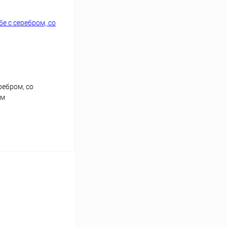
ребром, со
см
аться