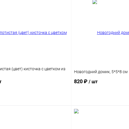
стая (цвет) кисточка с цветком из
Новогодний домик, 5*5*8 см
820 ₽
т
/ шт
Подписаться
Подпис