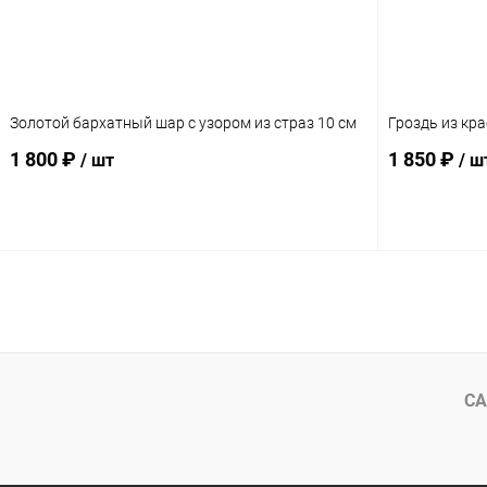
Золотой бархатный шар с узором из страз 10 см
Гроздь из кра
1 800 ₽
1 850 ₽
/ шт
/ ш
Подписаться
СА