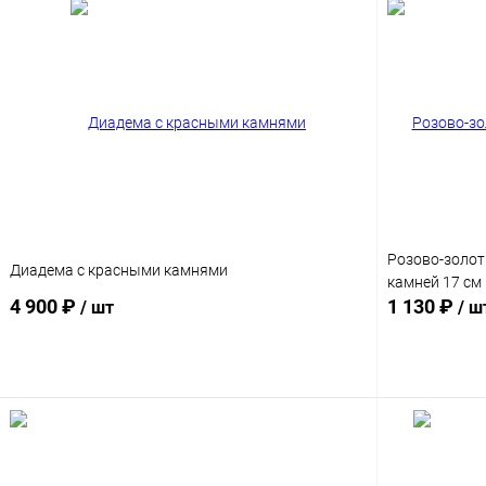
Розово-золоти
Диадема с красными камнями
камней 17 см
4 900 ₽
1 130 ₽
/ шт
/ ш
Подписаться