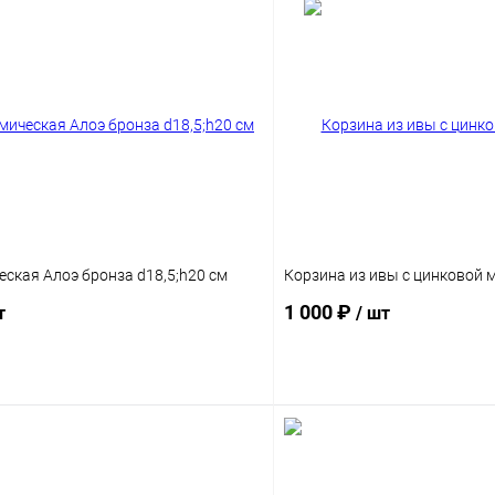
еская Алоэ бронза d18,5;h20 см
Корзина из ивы с цинковой 
1 000 ₽
т
/ шт
В корзину
В корз