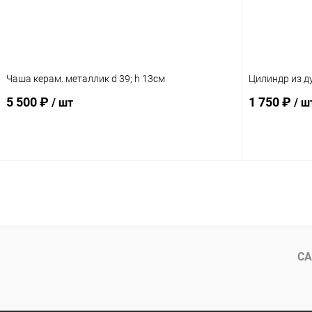
Чаша керам. металлик d 39; h 13см
Цилиндр из д
5 500 ₽
1 750 ₽
/ шт
/ ш
В корзину
СА