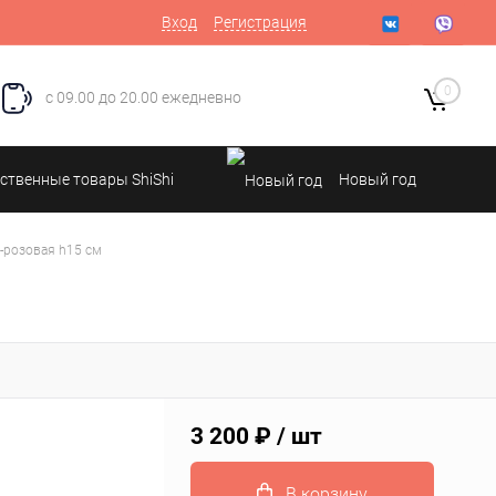
Вход
Регистрация
0
с 09.00 до 20.00 ежедневно
ственные товары ShiShi
Новый год
м-розовая h15 см
3 200 ₽
/ шт
В корзину