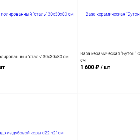
Ваза керамическая "Бутон" к
олированный "сталь" 30x30x80 см.
см
1 600 ₽
шт
/ шт
В корзину
В корз