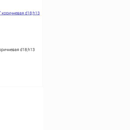
оричневая d18;h13
ину