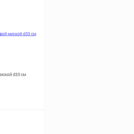
миской d33 см
ину