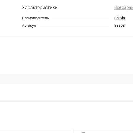
Характеристики:
Все хара
Производитель
ShiShi
Артикул
33308