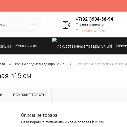
+7(921)904-36-94
Прием заказов
Перезвоните мне
Композиции
Искус
•
•
Shi
Вазы и предметы декора ShiShi
Ваза керам. с гортензиями кре
вая h15 см
КИ
ПОХОЖИЕ ТОВАРЫ
Описание товара:
Ваза керам. с гортензиями крем-розовая h15 см