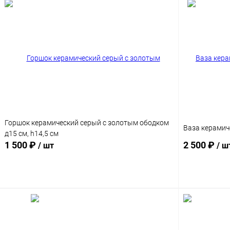
Горшок керамический серый с золотым ободком
Ваза керамич
д15 см, h14,5 см
1 500 ₽
2 500 ₽
/ шт
/ ш
В корзину