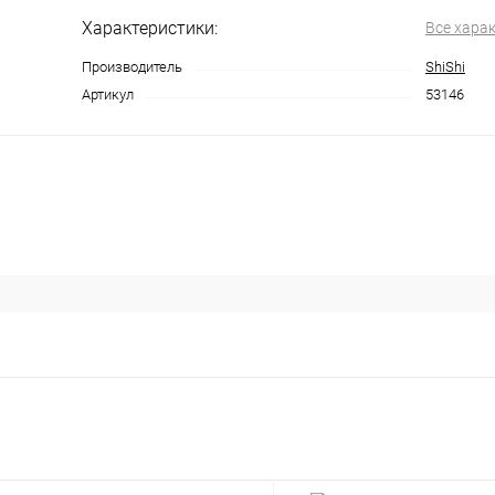
Характеристики:
Все хара
Производитель
ShiShi
Артикул
53146