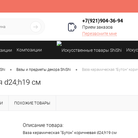
+7(921)904-36-94
Прием заказов
Перезвоните мне
Композиции
Искус
•
•
Shi
Вазы и предметы декора ShiShi
Ваза керамическая "Бутон" кори
я d24;h19 см
КИ
ПОХОЖИЕ ТОВАРЫ
Описание товара:
Ваза керамическая "Бутон" коричневая d24;h19 см