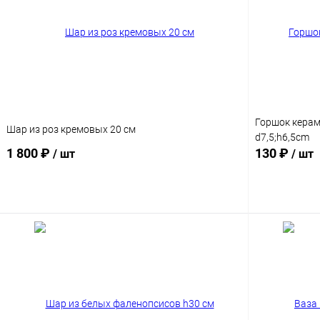
Горшок керам.
Шар из роз кремовых 20 см
d7,5;h6,5cm
1 800 ₽
130 ₽
/ шт
/ шт
В корзину