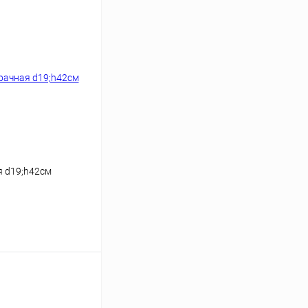
я d19;h42см
ину