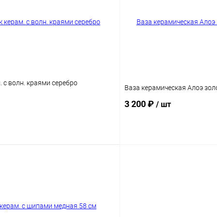
 с волн. краями серебро
Ваза керамическая Алоэ золо
3 200 ₽
/ шт
В корзину
В корз