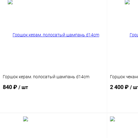
Горшок керам. полосатый шампань d14cm
Горшок чекан
840 ₽
2 400 ₽
/ шт
/ ш
В корзину