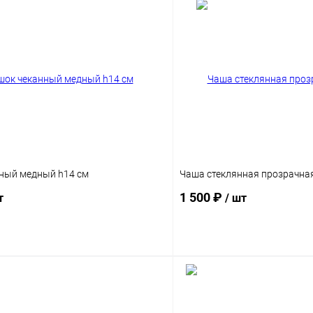
ный медный h14 см
Чаша стеклянная прозрачна
1 500 ₽
т
/ шт
В корзину
В корз