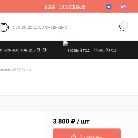
Вход
Регистрация
0
с 09.00 до 20.00 ежедневно
ственные товары ShiShi
Новый год
чневая d24;h19 см
3 800 ₽
/ шт
В корзину