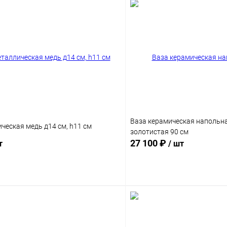
Ваза керамическая напольн
ческая медь д14 см, h11 см
золотистая 90 см
27 100 ₽
т
/ шт
В корзину
В корз