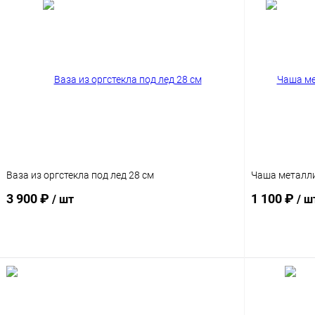
Ваза из оргстекла под лед 28 см
Чаша металли
3 900 ₽
1 100 ₽
/ шт
/ ш
В корзину