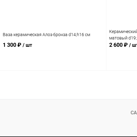
Керамический
Ваза керамическая Алоэ бронза d14;h16 см
матовый d19;
1 300 ₽
2 600 ₽
/ шт
/ ш
В корзину
СА