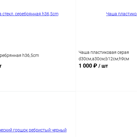
Чаша пластиковая серая
серебрянная h36,5cm
d30см,a30см;b12см;h9см
1 000 ₽
т
/ шт
В корзину
В корз