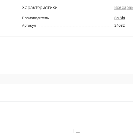
Характеристики:
Все хара
Производитель
ShiShi
Артикул
24082