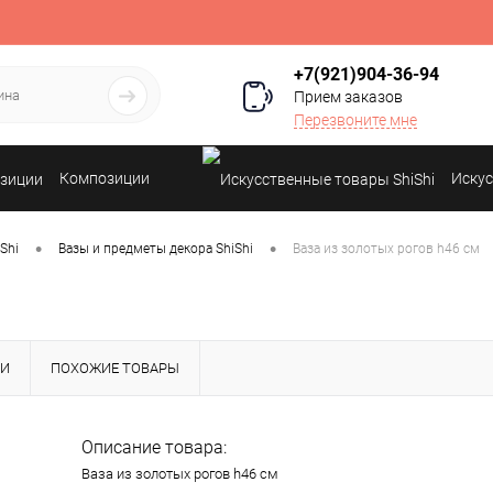
+7(921)904-36-94
Прием заказов
Перезвоните мне
Композиции
Искус
•
•
Shi
Вазы и предметы декора ShiShi
Ваза из золотых рогов h46 см
КИ
ПОХОЖИЕ ТОВАРЫ
Описание товара:
Ваза из золотых рогов h46 см