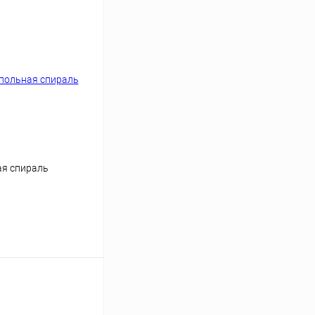
ая спираль
ину