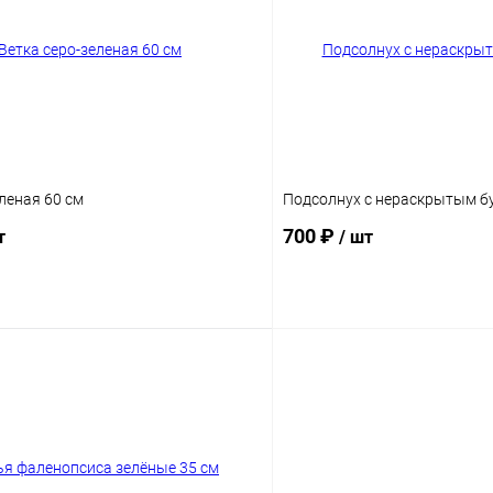
леная 60 см
Подсолнух с нераскрытым б
700 ₽
т
/ шт
В корзину
В корз