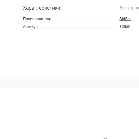
Характеристики:
Все хара
Производитель
ShiShi
Артикул
30550