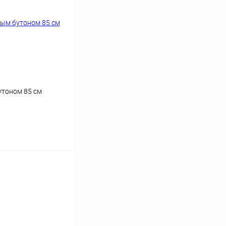
утоном 85 см
ину