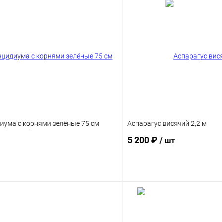
иума с корнями зелёные 75 см
Аспарагус висячий 2,2 м
5 200 ₽
/ шт
В корзину
В корз