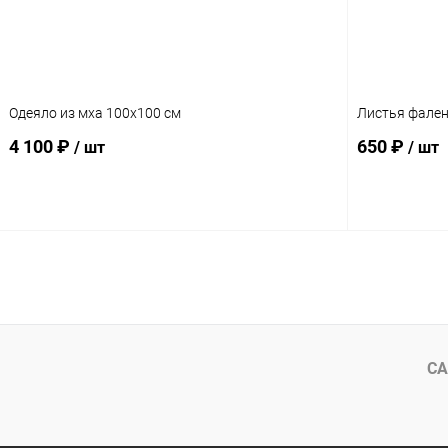
Одеяло из мха 100x100 см
Листья фален
4 100 ₽
650 ₽
/ шт
/ шт
В корзину
СА