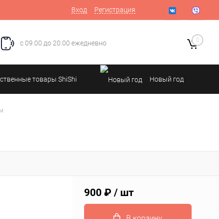
Вход
Регистрация
0
с 09.00 до 20.00 ежедневно
ственные товары ShiShi
Новый год
 м
900 ₽
/ шт
В корзину