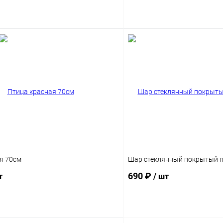
Подписаться
Подпис
я 70см
Шар стеклянный покрытый пе
690 ₽
т
/ шт
Подписаться
Подпис