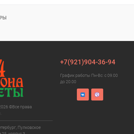
АРЫ
+7(921)904-36-94
График работы Пн-Вс: с 09.00
до 20.00
 2026 ©Все права
.
етербург, Пулковское
 25, корпус 3