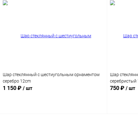
Шар стеклянный с шестиугольным орнаментом
Шар стеклян
серебро 12cm
серебристый 
1 150 ₽
750 ₽
/ шт
/ шт
Подписаться