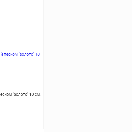
аться
ском "золото" 10 см.
аться