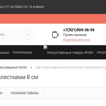
 с 01 октября по 14 января
+7(921)904-36-94
Прием заказов
Перезвоните мне
Композиции
Искус
•
ие украшения ShiShi
Шар стекло цветочный золотистый с блестками 8 с
блестками 8 см
КИ
ПОХОЖИЕ ТОВАРЫ