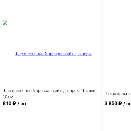
Подписаться
Шар стеклянный прозрачный с декором "Шишки"
Птица красна
10 см
810 ₽
3 850 ₽
/ шт
/ ш
Подписаться