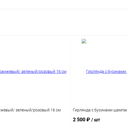
нжевый/ зеленый/розовый 16 см
Гирлянда с бусинами шампа
2 500 ₽
/ шт