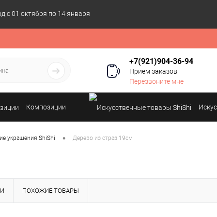
 с 01 октября по 14 января
+7(921)904-36-94
Прием заказов
Перезвоните мне
Композиции
Искус
•
ие украшения ShiShi
Дерево из страз 19см
КИ
ПОХОЖИЕ ТОВАРЫ