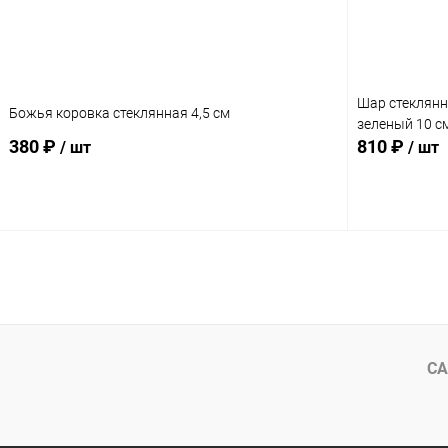
Шар стеклянн
Божья коровка стеклянная 4,5 см
зеленый 10 с
380 ₽
810 ₽
/ шт
/ шт
Подписаться
СА