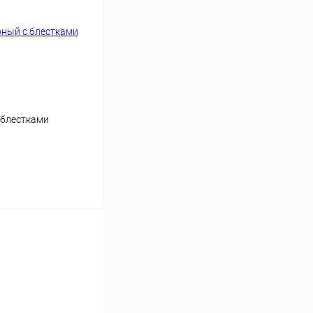
 блестками
аться