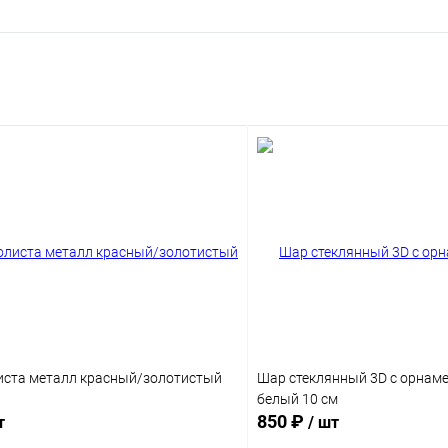
иста металл красный/золотистый
Шар стеклянный 3D с орнаме
белый 10 см
850 ₽
т
/ шт