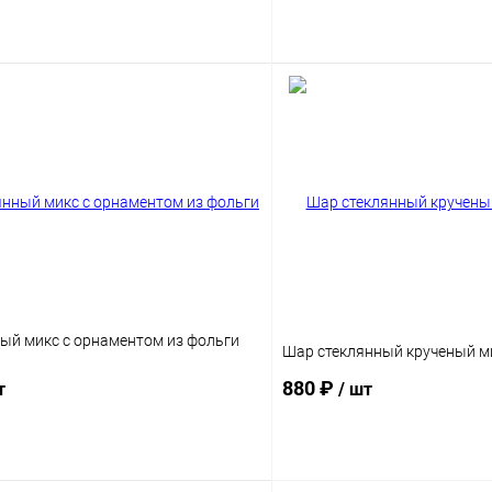
Подписаться
Подпис
ый микс с орнаментом из фольги
Шар стеклянный крученый м
880 ₽
т
/ шт
Подписаться
Подпис