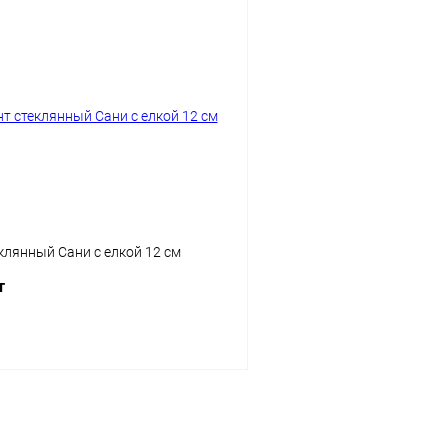
клянный Сани с елкой 12 см
т
Подписаться