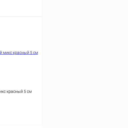
аться
икс красный 5 см
аться