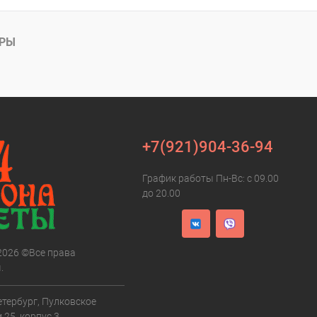
АРЫ
+7(921)904-36-94
График работы Пн-Вс: с 09.00
до 20.00
 2026 ©Все права
.
етербург, Пулковское
 25, корпус 3