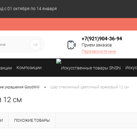
 с 01 октября по 14 января
+7(921)904-36-94
Прием заказов
Перезвоните мне
Композиции
Искус
•
ие украшения GoodWill
Шар стеклянный цветочный кремовый 12 см
 12 см
КИ
ПОХОЖИЕ ТОВАРЫ