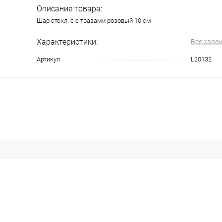
Описание товара:
Шар стекл. с с тразами розовый 10 см
Характеристики:
Все хара
Артикул
L20132