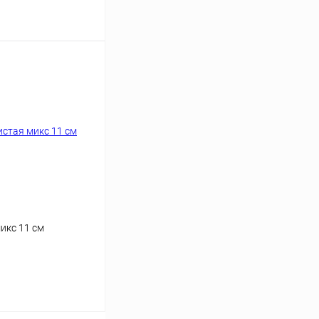
аться
икс 11 см
аться