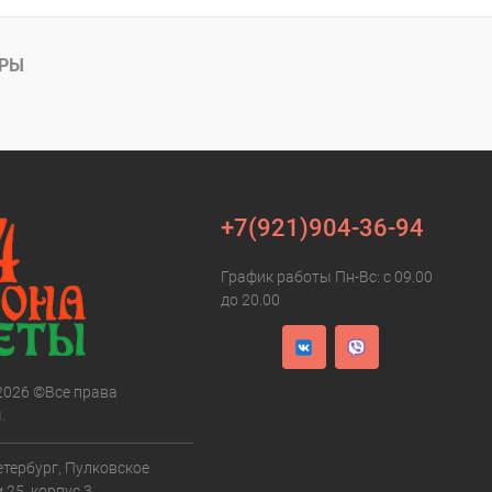
АРЫ
+7(921)904-36-94
График работы Пн-Вс: с 09.00
до 20.00
 2026 ©Все права
.
етербург, Пулковское
 25, корпус 3