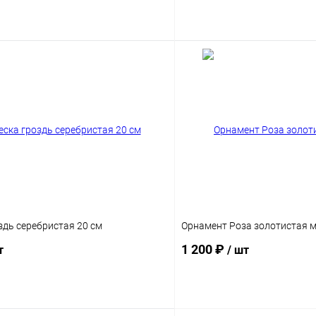
Подписаться
Подпис
здь серебристая 20 см
Орнамент Роза золотистая м
1 200 ₽
т
/ шт
Подписаться
Подпис