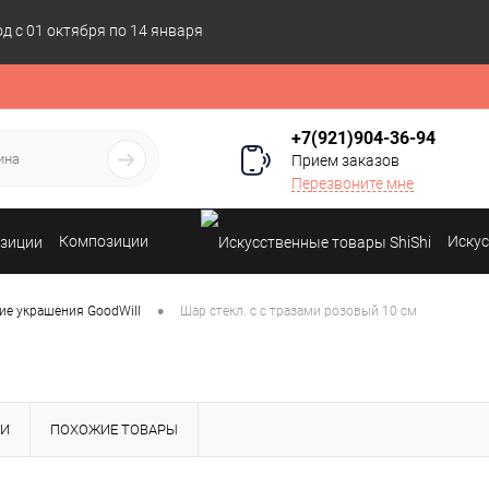
 с 01 октября по 14 января
+7(921)904-36-94
Прием заказов
Перезвоните мне
Композиции
Искус
•
ие украшения GoodWill
Шар стекл. с с тразами розовый 10 см
КИ
ПОХОЖИЕ ТОВАРЫ