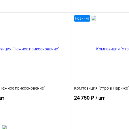
В корзину
В корз
Новинка
Нежное прикосновение"
Композиция "Утро в Париже"
24 750 ₽
шт
/ шт
В корзину
В корз