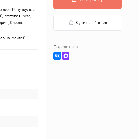
Левкое, Ранункулюс
, кустовая Роза,
рия , Сирень.
Купить в 1 клик
тов на юбилей
Поделиться