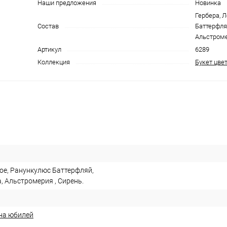
Наши предложения
Новинка
Гербера, 
Состав
Баттерфляй
Альстроме
Артикул
6289
Коллекция
Букет цве
кое, Ранункулюс Баттерфляй,
, Альстромерия , Сирень.
 на юбилей