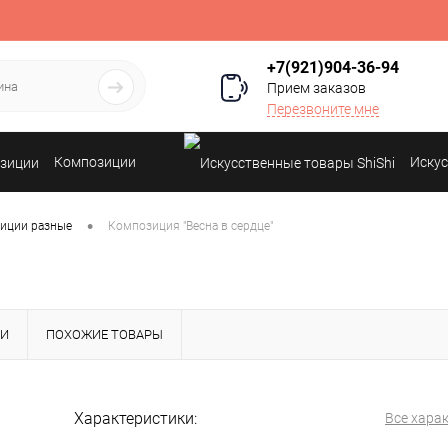
+7(921)904-36-94
Прием заказов
Перезвоните мне
Композиции
Искус
•
иции разные
Композиция "Весна в сердце"
КИ
ПОХОЖИЕ ТОВАРЫ
Характеристики:
Все хара