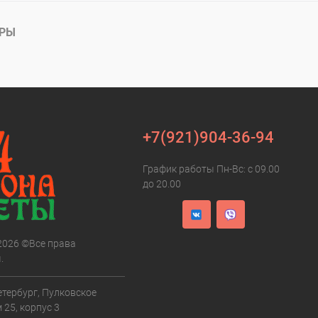
АРЫ
+7(921)904-36-94
График работы Пн-Вс: с 09.00
до 20.00
 2026 ©Все права
.
етербург, Пулковское
 25, корпус 3