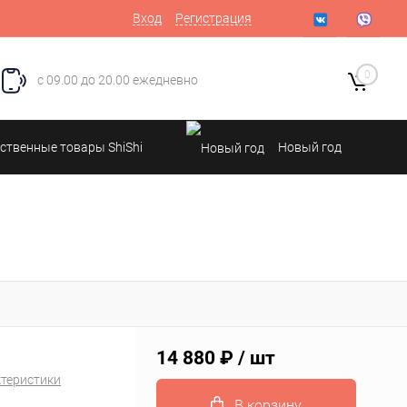
Вход
Регистрация
0
с 09.00 до 20.00 ежедневно
ственные товары ShiShi
Новый год
14 880 ₽
/ шт
ктеристики
В корзину