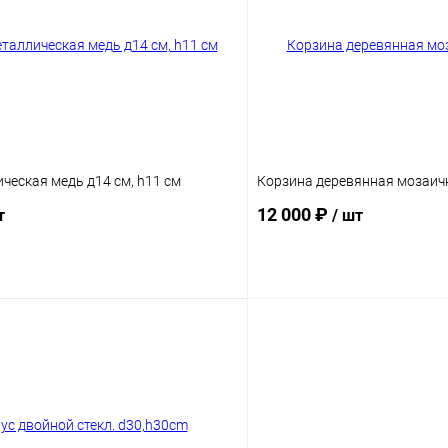
ческая медь д14 см, h11 см
Корзина деревянная мозаичн
12 000 ₽
т
/ шт
В корзину
В корз