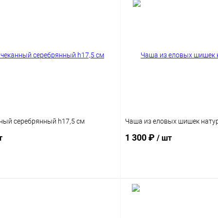
ный серебрянный h17,5 см
Чаша из еловых шишек нату
1 300 ₽
т
/ шт
В корзину
В корз