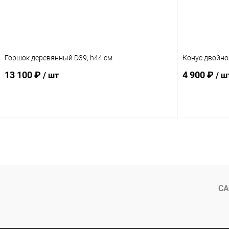
Горшок деревянный D39; h44 см
Конус двойно
13 100 ₽
4 900 ₽
/ шт
/ ш
В корзину
СА