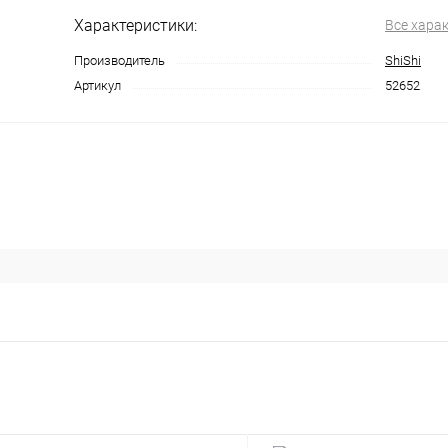
Характеристики:
Все хара
Производитель
ShiShi
Артикул
52652