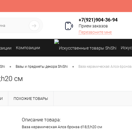
+7(921)904-36-94
Прием заказов
Перезвоните мне
Композиции
Искус
•
•
Shi
Вазы и предметы декора ShiShi
Ваза керамическая Алоэ бронза 
;h20 см
КИ
ПОХОЖИЕ ТОВАРЫ
Описание товара:
Ваза керамическая Алоэ бронза d18,5;h20 см