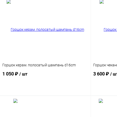
Горшок керам. полосатый шампань d16cm
Горшок чекан
1 050 ₽
3 600 ₽
/ шт
/ ш
В корзину