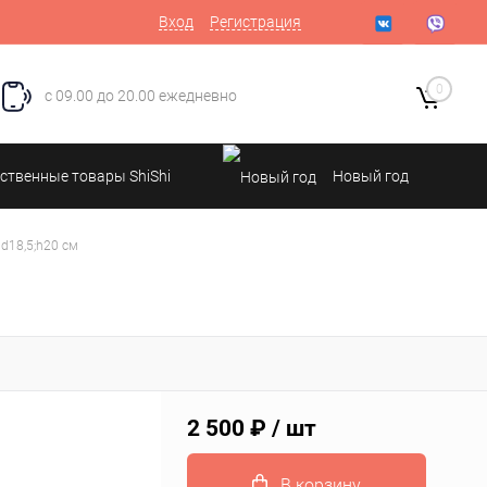
Вход
Регистрация
0
с 09.00 до 20.00 ежедневно
ственные товары ShiShi
Новый год
d18,5;h20 см
2 500 ₽
/ шт
В корзину