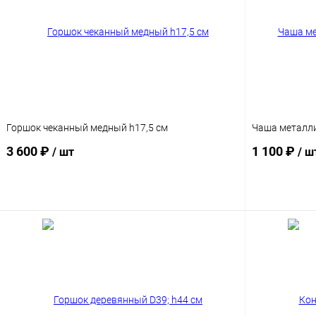
Горшок чеканный медный h17,5 см
Чаша металли
3 600 ₽
1 100 ₽
/ шт
/ ш
В корзину