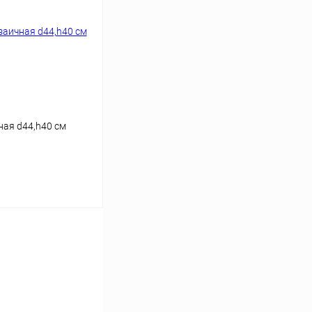
ая d44,h40 см
ину