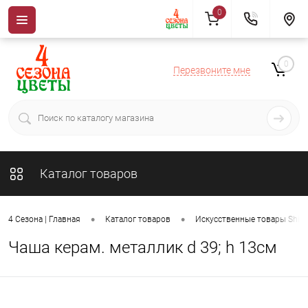
0
0
Перезвоните мне
Каталог товаров
•
•
4 Сезона | Главная
Каталог товаров
Искусственные товары ShiSh
Чаша керам. металлик d 39; h 13см