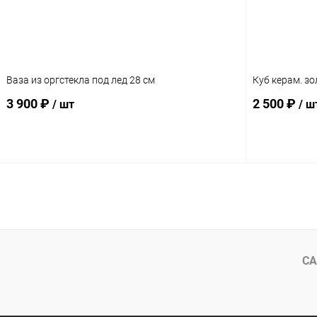
Ваза из оргстекла под лед 28 см
Куб керам. з
3 900 ₽
2 500 ₽
/ шт
/ ш
В корзину
СА