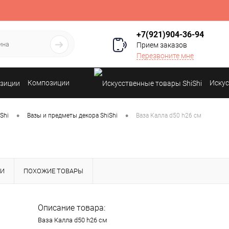
+7(921)904-36-94
Прием заказов
Перезвоните мне
Композиции
Искус
•
•
Shi
Вазы и предметы декора ShiShi
Ваза Калла d50 h26 см
КИ
ПОХОЖИЕ ТОВАРЫ
Описание товара:
Ваза Калла d50 h26 см