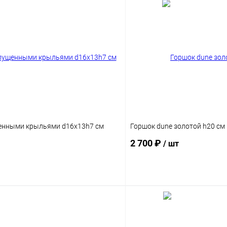
щенными крыльями d16x13h7 см
Горшок dune золотой h20 см
2 700 ₽
/ шт
В корзину
В корз