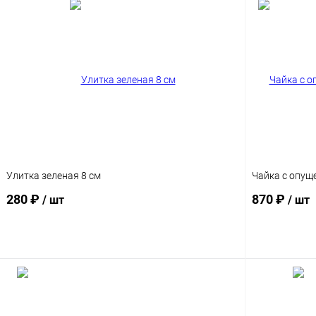
Улитка зеленая 8 см
Чайка с опу
280 ₽
870 ₽
/ шт
/ шт
В корзину