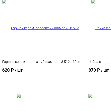
Горшок керам. полосатый шампань 8 512 d12cm
Чайка с под
620 ₽
870 ₽
/ шт
/ шт
В корзину