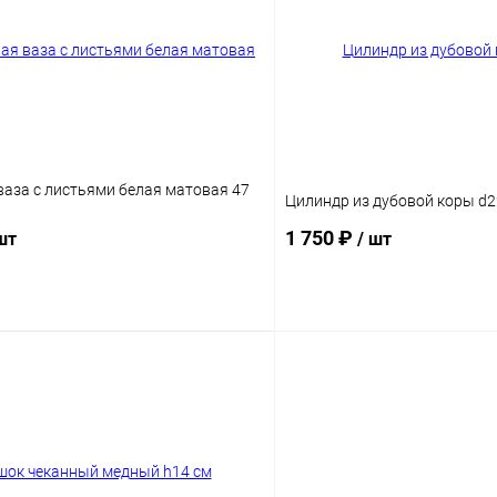
аза с листьями белая матовая 47
Цилиндр из дубовой коры d2
1 750 ₽
шт
/ шт
В корзину
В корз