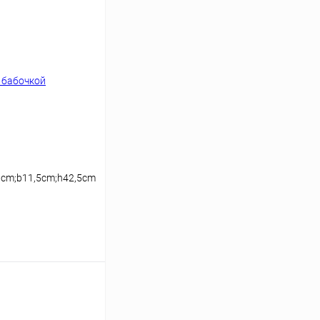
3cm;b11,5cm;h42,5cm
ину