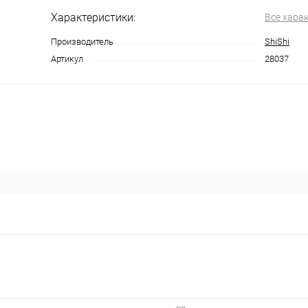
Характеристики:
Все хара
Производитель
ShiShi
Артикул
28037