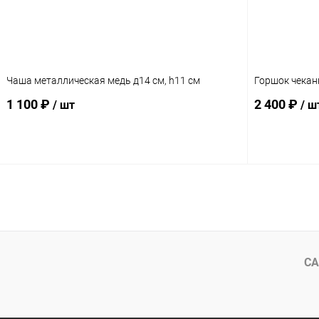
Чаша металлическая медь д14 см, h11 см
Горшок чекан
1 100 ₽
2 400 ₽
/ шт
/ ш
В корзину
СА