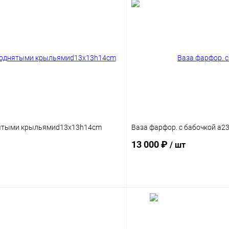
нятыми крыльямиd13x13h14cm
Ваза фарфор. с бабочкой a2
13 000 ₽
/ шт
В корзину
В корз