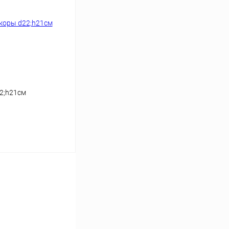
2;h21см
ину