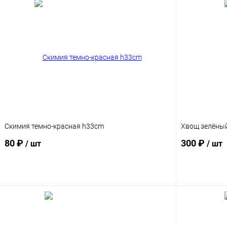
Скимия темно-красная h33cm
Хвощ зелёный
80 ₽
300 ₽
/ шт
/ шт
В корзину