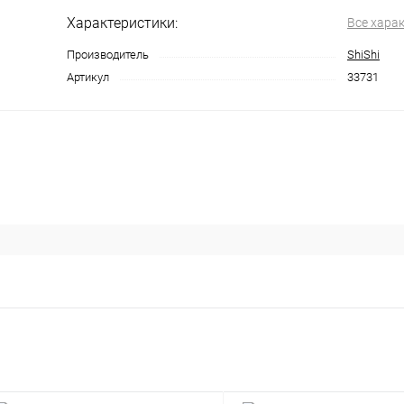
Характеристики:
Все хара
Производитель
ShiShi
Артикул
33731