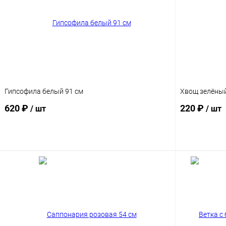
Гипсофила белый 91 см
Хвощ зелёный
620 ₽
220 ₽
/ шт
/ шт
В корзину