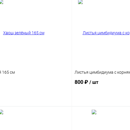
 165 см
Листья цимбидиума с корням
800 ₽
/ шт
В корзину
В корз