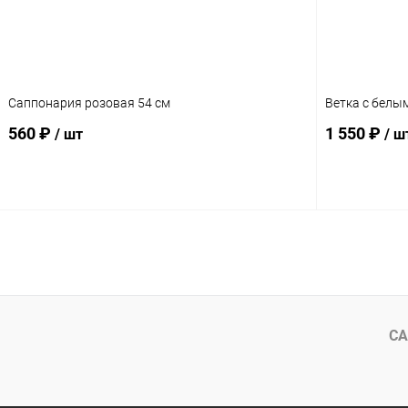
Саппонария розовая 54 см
Ветка с белы
560 ₽
1 550 ₽
/ шт
/ ш
В корзину
СА