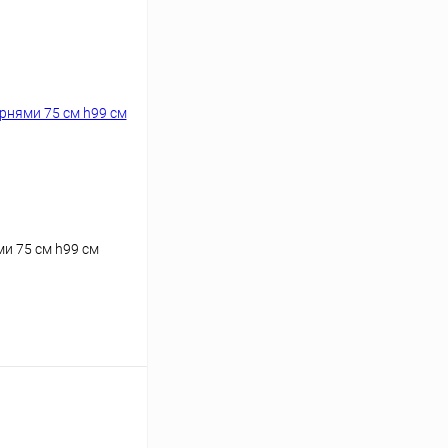
и 75 см h99 см
ину