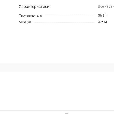
Характеристики:
Все хара
Производитель
ShiShi
Артикул
30513