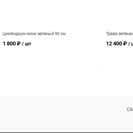
Цимбидиум мини зеленый 90 см
Трава зеленая
1 800 ₽
12 400 ₽
/ шт
/ 
В корзину
СА