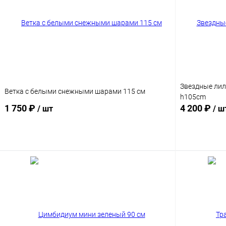
Звездные лили
Ветка с белыми снежными шарами 115 см
h105cm
1 750 ₽
4 200 ₽
/ шт
/ ш
В корзину