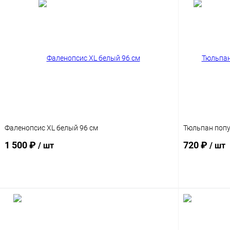
Фаленопсис XL белый 96 см
Тюльпан попу
1 500 ₽
720 ₽
/ шт
/ шт
В корзину