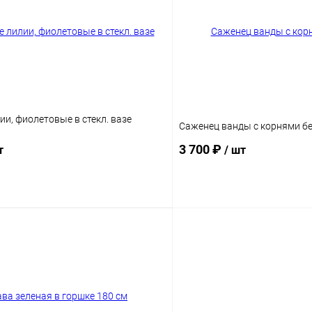
и, фиолетовые в стекл. вазе
Саженец ванды с корнями бе
3 700 ₽
т
/ шт
В корзину
В корз