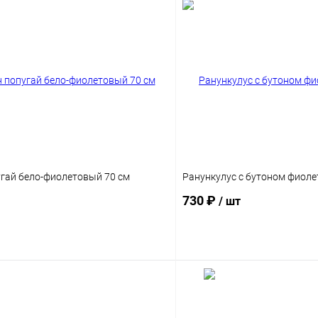
гай бело-фиолетовый 70 см
Ранункулус с бутоном фиоле
730 ₽
/ шт
В корзину
В корз