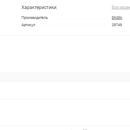
Характеристики:
Все хара
Производитель
ShiShi
Артикул
29749