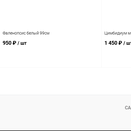
Фаленопсис белый 99см
Цимбидиум ми
950 ₽
1 450 ₽
/ шт
/ ш
В корзину
СА