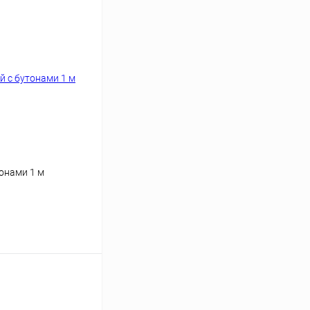
онами 1 м
ину