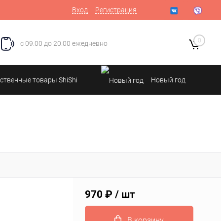
Вход
Регистрация
0
с 09.00 до 20.00 ежедневно
ственные товары ShiShi
Новый год
970 ₽
/ шт
В корзину