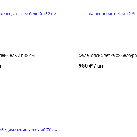
леи белый h82 см
Фаленопсис ветка х2 бело-р
950 ₽
т
/ шт
В корзину
В корз