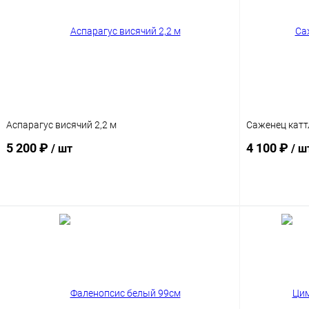
Аспарагус висячий 2,2 м
Саженец катт
5 200 ₽
4 100 ₽
/ шт
/ ш
В корзину