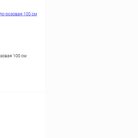
озовая 100 см
ину