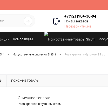
+7(921)904-36-94
Прием заказов
Перезвоните мне
Композиции
Искус
•
•
Shi
Искусственные растения ShiShi
Роза красная с бутоном 89 см
КИ
ПОХОЖИЕ ТОВАРЫ
Описание товара:
Роза красная с бутоном 89 см