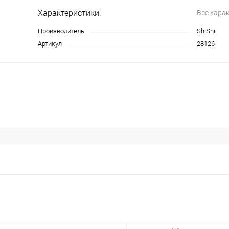
Характеристики:
Все хара
Производитель
ShiShi
Артикул
28126