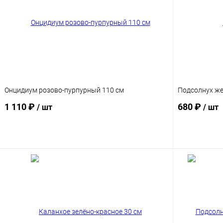
Онцидиум розово-пурпурный 110 см
Подсолнух же
1 110 ₽
680 ₽
/ шт
/ шт
В корзину