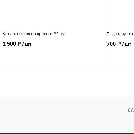
Каланхое зелёно-красное 30 см
Подсолнух с 
2 500 ₽
700 ₽
/ шт
/ шт
В корзину
СА