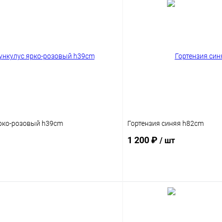
рко-розовый h39cm
Гортензия синяя h82cm
1 200 ₽
/ шт
В корзину
В корз